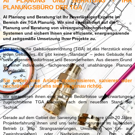
AI PLANUNG UND BERATUNG - IHR
PLANUNGSBÜRO DER TGA
AI Planung und Beratung ist Ihr zuverlässiger Experte im
Bereich der TGA Planung. Wir sind spezialisiert auf die
Planung und Beratung von versorgungstechnischen
Systemen und sichern Ihnen eine effiziente, energiesparende
und zeitgemäße Umsetzung Ihrer Projekte zu.
Die technische Gebäudeeinrichtung (TGA) ist das Herzstück eines
jeden Gebäudes. Es gibt keinen „Standard“ – jedes Gebäude hat
seine eigenen Bedürfnisse und Besonderheiten. Aus diesem Grund
ist eine individuelle, fachgerechte und unabhängige Planung
erforderlich.
Sie wollen eine Anlage modernisieren, sanieren oder
nachrüsten – bei uns sind sie genau richtig.
Wir garantieren ihnen eine auf ihre Bedürfnisse und Erwartungen
zugeschnittene TGA Planung nach dem neuesten Stand der
Technik.
Gerade auf dem Gebiet der Sanierung helfen unsere über 20 Jahre
Projekterfahrung ihnen und uns sehr. Sanierungen im laufenden
Betrieb (z. Bsp. Strangsanierungen, Umstellung von Ein- auf
Zweirohranlagen) oder Nachrüstungen (z. Bsp. von