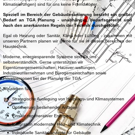
Klimatisierungen) sind für uns keine Fremdwörter.
Speziell im Bereich der Gebäudesanierung besteht ein großer
Bedarf an TGA Planung - unabhängig, bedarfsgerecht und
nach den anerkannten Regeln der Technik durchgeführt.
Egal ob Heizung oder Sanitär, Klima oder Lüftung - zusammen mit
unseren Partnern planen wir gerne für sie in diesen Bereichen der
Haustechnik.
Moderne, energiesparende Systeme sind für uns
selbstverständlich. Gerne unterstützen wir
Eigentümergemeinschaften, Hausver-waltungen,
Industrieunternehmen und Bürogemeinschaften sowie
Privatpersonen bei der Planung der TGA.
Wir stehen für:
Strategische Auslegung von Heizungs- und Klimasystemen
Optimierung bestehender Anlagen
Einsatz regenerativer Energien
Integration modernster Heiz- und Klimatechnik
Individuelle Sanitärkonzepte für Gebäude