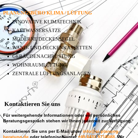
PLANUNGSBÜRO KLIMA / LÜFTUNG
INNOVATIVE KLIMATECHNIK
KALTWASSERSÄTZE
MODERNE DECKENSEGEL
WAND- UND DECKENKASSETTEN
GEBÄUDENACHRÜSTUNG
WOHNRAUMLÜFTUNG
ZENTRALE LÜFTUNGSANLAGEN
Kontaktieren Sie uns
Für weitergehende Informationen oder ein persönliches
Beratungsgespräch stehen wir Ihnen jederzeit zur Verfügung.
Kontaktieren Sie uns per E-Mail unter
info@ai-planung-
beratung.de
oder telefonisch unter
+49 6431 9718088
. Wir