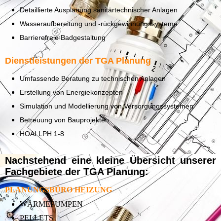
Detaillierte Ausplanung sanitärtechnischer Anlagen
Wasseraufbereitung und -rückgewinnungssysteme
Barrierefreie Badgestaltung
Dienstleistungen der TGA Planung
Umfassende Beratung zu technischen Anlagen
Erstellung von Energiekonzepten
Simulation und Modellierung von Versorgungssystemen
Betreuung von Bauprojekten
HOAI LPH 1-8
Nachstehend eine kleine Übersicht unserer
Fachgebiete der TGA Planung:
PLANUNGSBÜRO HEIZUNG
WÄRMEPUMPEN
PELLETS