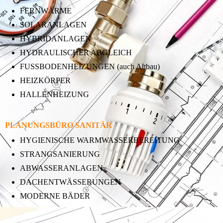
FERNWÄRME
SOLARANLAGEN
HYBRIDANLAGEN
HYDRAULISCHER ABGLEICH
FUSSBODENHEIZUNGEN (auch Altbau)
HEIZKÖRPER
HALLENHEIZUNG
PLANUNGSBÜRO SANITÄR
HYGIENISCHE WARMWASSERBEREITUNG
STRANGSANIERUNG
ABWASSERANLAGEN
DACHENTWÄSSERUNGEN
MODERNE BÄDER