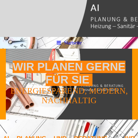
Startseite
WIR PLANEN GERNE
FÜR SIE
ENERGIESPAREND, MODERN,
NACHHALTIG